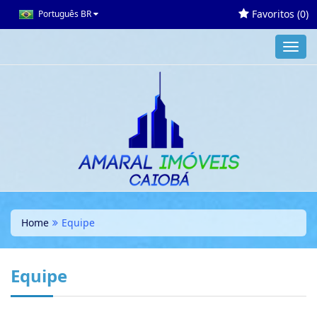
Favoritos (
0
)
Português BR
Toggl
navig
Home
Equipe
Equipe