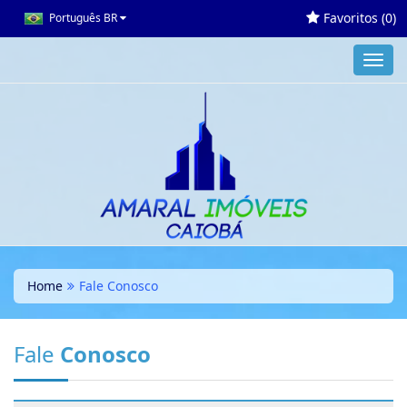
Favoritos (
0
)
Português BR
Toggl
navig
Home
Fale Conosco
Fale
Conosco