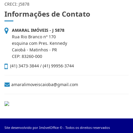
CRECI: J5878
Informações de Contato
AMARAL IMÓVEIS - J 5878
Rua Rio Branco nº 170
esquina com Pres. Kennedy
Caiobá - Matinhos - PR
CEP: 83260-000
(41) 3473-3844 / (41) 99956-3744
amaralimoveiscaioba@gmail.com
Site desenvolvido por
ImóvelOffice
© - Todos os direitos reservados