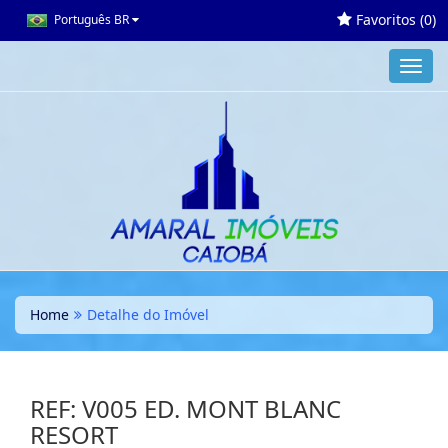
Favoritos (
0
)
Português BR
Toggl
navig
Home
Detalhe do Imóvel
REF: V005 ED. MONT BLANC
RESORT