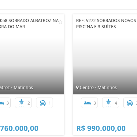
V058 SOBRADO ALBATROZ NA
REF: V272 SOBRADOS NOVO
DRA DO MAR
PISCINA E 3 SUÍTES
atroz - Matinhos
Centro - Matinhos
3
2
1
3
4
 760.000,00
R$ 990.000,00