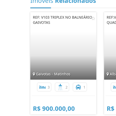
Imóveis
Relacionados
REF: V103 TRIPLEX NO BALNEÁRIO
REF:
GAIVOTAS
QUA
Gaivotas - Matinhos
Alb
3
2
1
R$ 900.000,00
R$