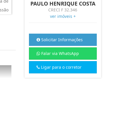
a de
PAULO HENRIQUE COSTA
ssão
CRECI F 32.346
ver imóveis +
Solicitar Informações
Falar via WhatsApp
Ligar para o corretor