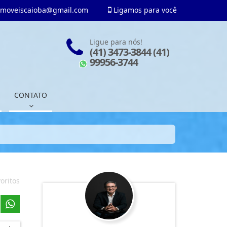
imoveiscaioba@gmail.com
Ligamos para você
Ligue para nós!
(41) 3473-3844 (41)
99956-3744
CONTATO
oritos