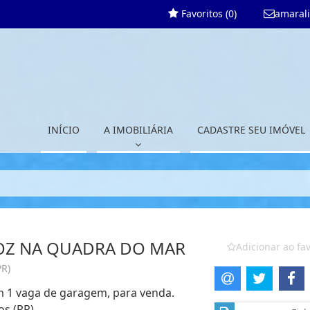
Favoritos (
0
)
amaral
INÍCIO
A IMOBILIÁRIA
CADASTRE SEU IMÓVEL
ROZ NA QUADRA DO MAR
Adicionar ao fav
PR)
om 1 vaga de garagem, para venda.
os (PR)