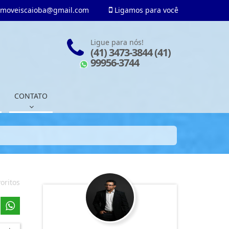
imoveiscaioba@gmail.com
Ligamos para você
Ligue para nós!
(41) 3473-3844 (41)
99956-3744
CONTATO
oritos