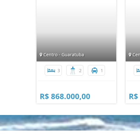
Centro - Guaratuba
Cen
3
2
1
R$ 868.000,00
R$