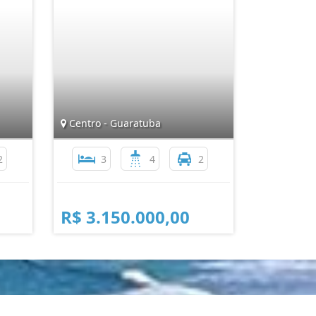
Centro - Guaratuba
2
3
4
2
R$ 3.150.000,00