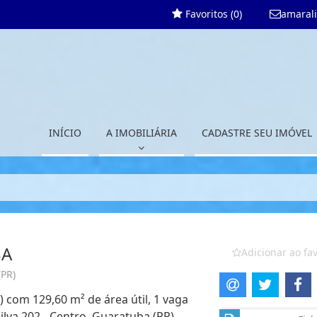
Favoritos (
0
)
amaral
INÍCIO
A IMOBILIÁRIA
CADASTRE SEU IMÓVEL
BA
Adicionar ao fav
(PR)
) com 129,60 m² de área útil, 1 vaga
ilva 202 - Centro, Guaratuba (PR)