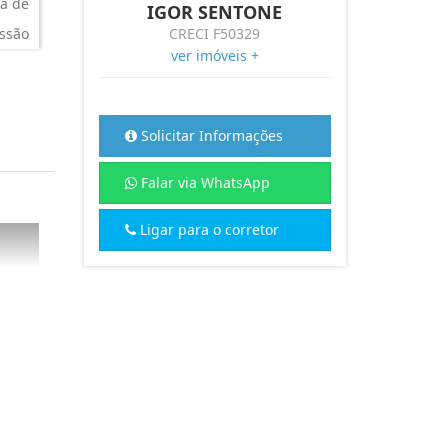
a de
IGOR SENTONE
ssão
CRECI F50329
ver imóveis +
Solicitar Informações
Falar via WhatsApp
Ligar para o corretor