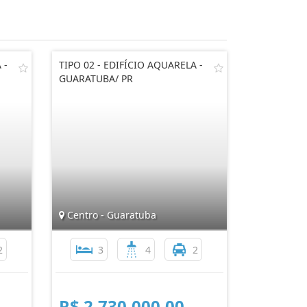
 -
TIPO 02 - EDIFÍCIO AQUARELA -
GUARATUBA/ PR
Centro - Guaratuba
2
3
4
2
R$ 2.730.000,00