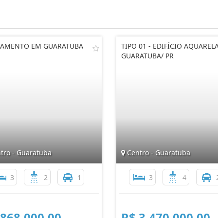
AMENTO EM GUARATUBA
TIPO 01 - EDIFÍCIO AQUARELA
GUARATUBA/ PR
tro - Guaratuba
Centro - Guaratuba
3
2
1
3
4
 868.000,00
R$ 3.470.000,00