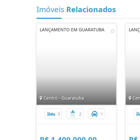
Imóveis
Relacionados
LANÇAMENTO EM GUARATUBA
LANÇ
Centro - Guaratuba
Cen
3
2
1
R$ 1.400.000,00
R$