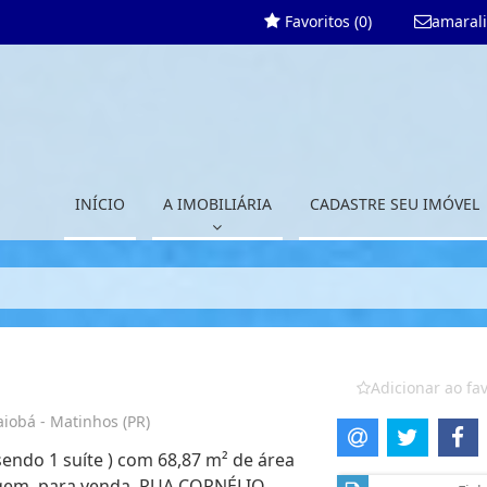
Favoritos (
0
)
amaral
INÍCIO
A IMOBILIÁRIA
CADASTRE SEU IMÓVEL
Adicionar ao fav
obá - Matinhos (PR)
sendo 1 suíte ) com 68,87 m² de área
aragem, para venda. RUA CORNÉLIO