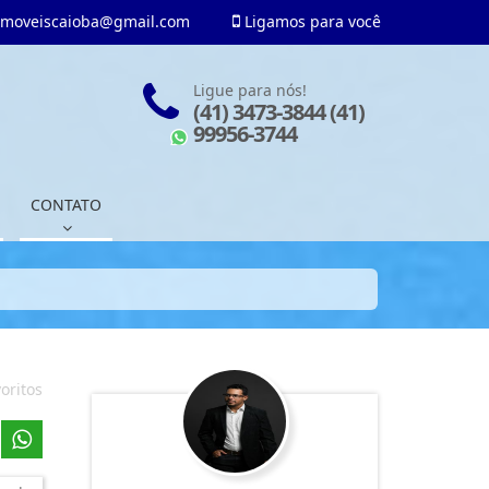
imoveiscaioba@gmail.com
Ligamos para você
Ligue para nós!
(41) 3473-3844 (41)
99956-3744
CONTATO
oritos