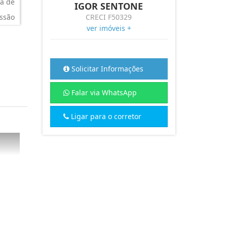
a de
IGOR SENTONE
ssão
CRECI F50329
ver imóveis +
Solicitar Informações
Falar via WhatsApp
Ligar para o corretor