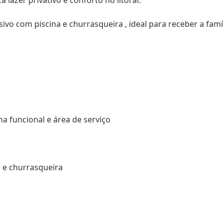
a lazer privativo e conforto no litoral.
vo com piscina e churrasqueira , ideal para receber a famíl
a funcional e área de serviço
a e churrasqueira