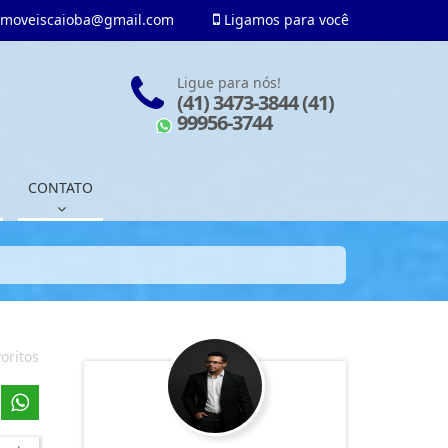
imoveiscaioba@gmail.com
Ligamos para você
Ligue para nós!
(41) 3473-3844 (41)
99956-3744
CONTATO
oritos