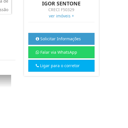
a de
IGOR SENTONE
ssão
CRECI F50329
ver imóveis +
Solicitar Informações
Falar via WhatsApp
Ligar para o corretor