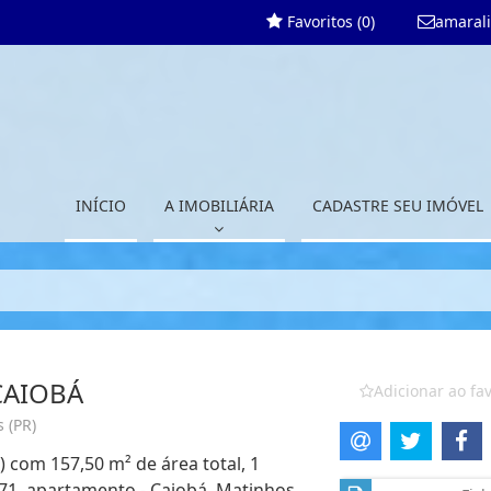
Favoritos (
0
)
amaral
INÍCIO
A IMOBILIÁRIA
CADASTRE SEU IMÓVEL
CAIOBÁ
Adicionar ao fav
 (PR)
) com 157,50 m² de área total, 1
71, apartamento - Caiobá, Matinhos